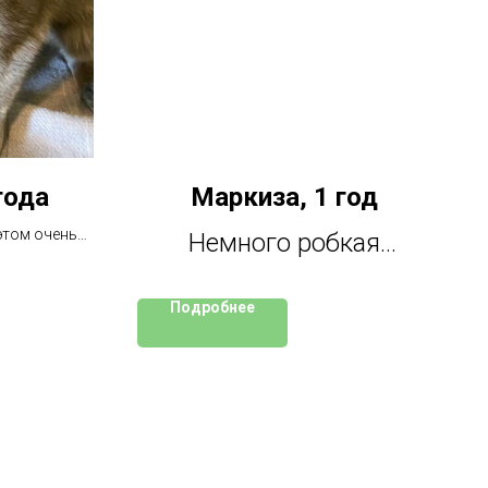
года
Маркиза, 1 год
этом очень
Немного робкая
 жила на
девочка. Дружелюбна с
ыняли люди,
угие коты
Подробнее
другими котиками.
Хозяина не стало, ищем
новый дом.