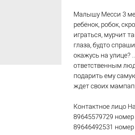
Малышу Месси 3 ме
ребёнок, робок, скр
играться, мурчит т
глаза, будто спраши
окажусь на улице? 
ответственным люд
подарить ему саму
ждет своих мампап
Контактное лицо Н
89645579729 номер 
89646492531 номер 