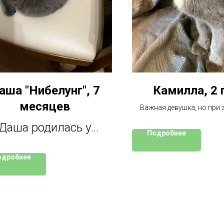
аша "Нибелунг", 7
Камилла, 2 
месяцев
Важная девушка, но при 
ласковая . С рождения
Даша родилась у
теплотрассе, где-то ее шп
Подробнее
где-то не принимали др
родистой кошки на
одробнее
ерритории завода в
дмосковье. Кошечку
абрали до холодов.
а очень ласковая и