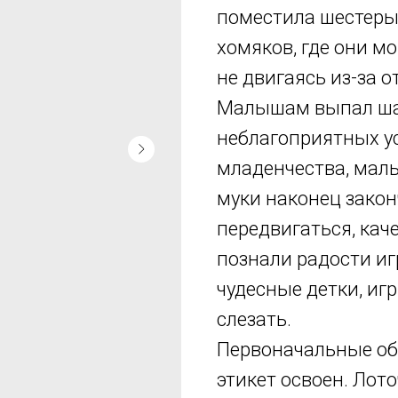
поместила шестерых
хомяков, где они мо
не двигаясь из-за 
Малышам выпал шан
неблагоприятных у
младенчества, мал
муки наконец закон
передвигаться, кач
познали радости иг
чудесные детки, игр
слезать.
Первоначальные об
этикет освоен. Лото