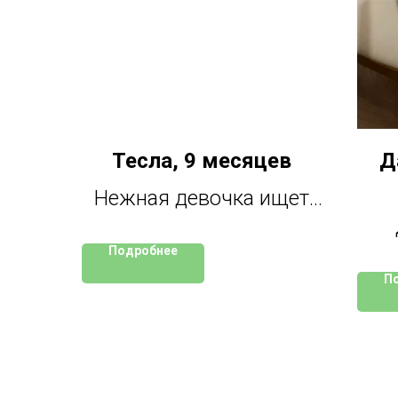
Тесла, 9 месяцев
Д
Нежная девочка ищет
дом. Станет самым
Подробнее
по
любящим членом
П
т
семьи. Стерилизована.
По
Ходит в лоточек.
з
Даш