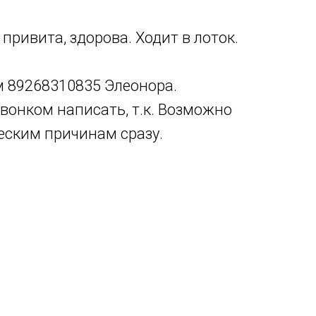
 привита, здорова. Ходит в лоток.
м 89268310835 Элеонора.
вонком написать, т.к. Возможно
ческим причинам сразу.