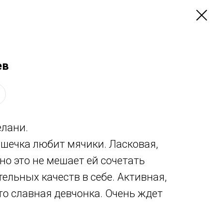
ев
елани.
ошечка любит мячики. Ласковая,
но это не мешает ей сочетать
льных качеств в себе. Активная,
о славная девчонка. Очень ждет