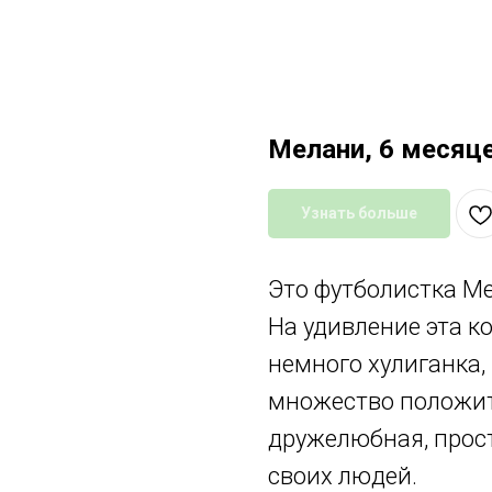
Мелани, 6 месяц
Узнать больше
Это футболистка М
На удивление эта к
немного хулиганка, 
множество положите
дружелюбная, прост
своих людей.