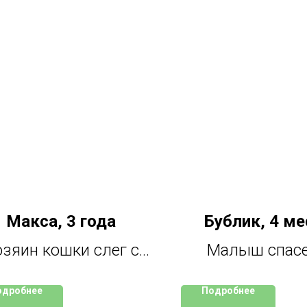
Макса, 3 года
Бублик, 4 м
зяин кошки слег с
Малыш спасе
нсультом. Теперь
подвала совсем 
одробнее
Подробнее
чине нужен уход, и
Здоров, привит.