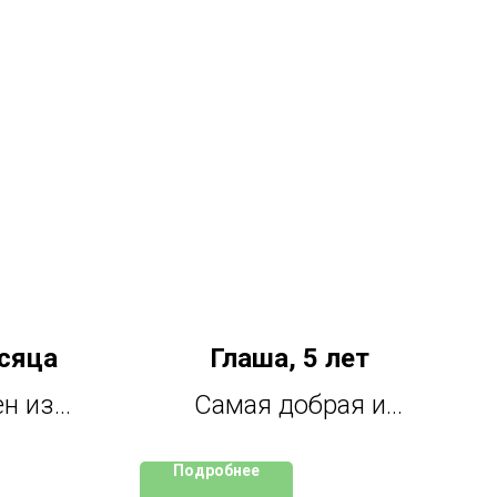
есяца
Глаша, 5 лет
н из
Самая добрая и
крохой.
ласковая мурчалка, не
Подробнее
 Ходит в
успеете присесть или