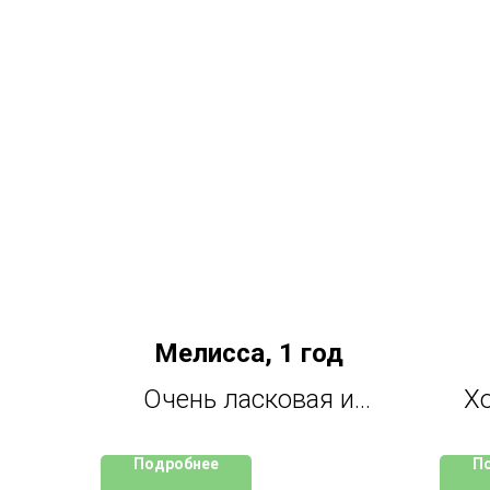
Мелисса, 1 год
Очень ласковая и
Хо
добрая, любит сидеть на
и
Подробнее
П
ручках. Лоточек и
муж