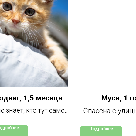
двиг, 1,5 месяца
Муся, 1 г
о знает, кто тут самое
Спасена с улиц
главное солнышко.
нужен человек, 
одробнее
Подробнее
адорный уверенный
поверит в нее. 