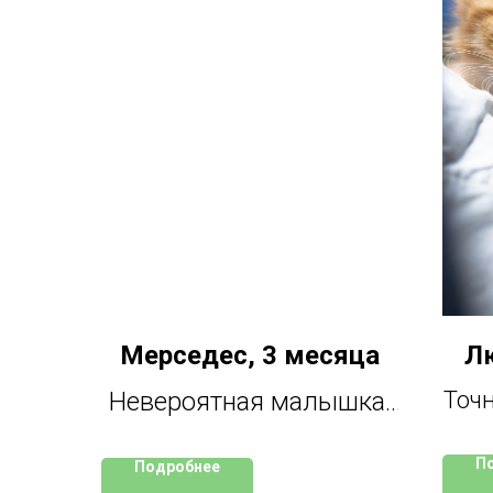
Мерседес, 3 месяца
Лю
Невероятная малышка,
Точн
добрая, ласковая,
П
Подробнее
З
игривая, тактильная,