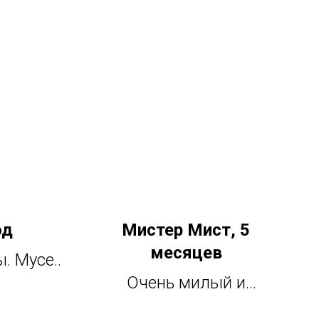
од
Мистер Мист, 5
месяцев
ы. Мусе
Очень милый и
который
скромный малыш, он
Поймет,