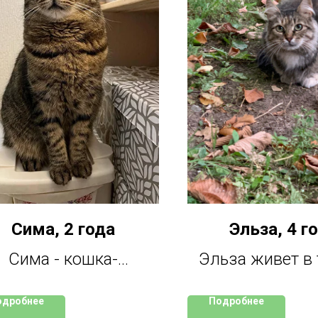
Сима, 2 года
Эльза, 4 г
Сима - кошка-
Эльза живет в 
паньон, она не будет
клетке на перед
одробнее
Подробнее
язчиво лезть к вам
так хочет бег