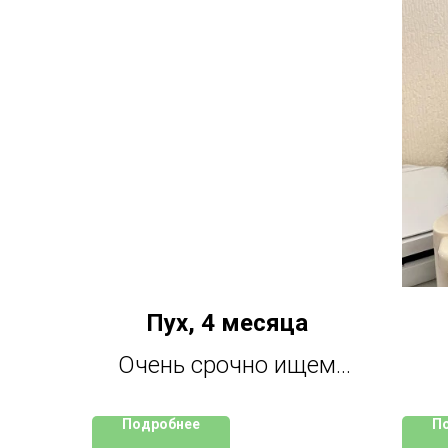
Пух, 4 месяца
Очень срочно ищем
дом. Передержка до
ком
Подробнее
П
конца недели, потом
нав