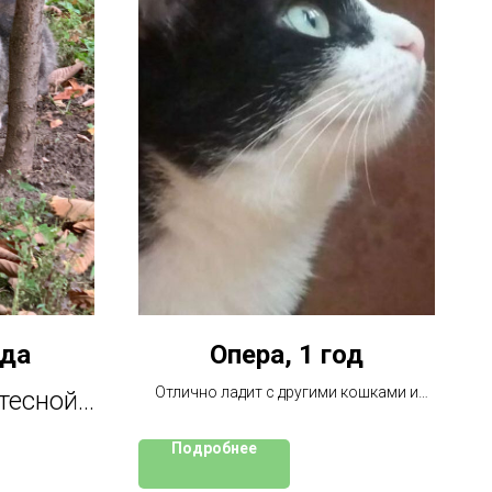
ода
Опера, 1 год
Отлично ладит с другими кошками и
тесной
собаками
ержке, а
Подробнее
ать по