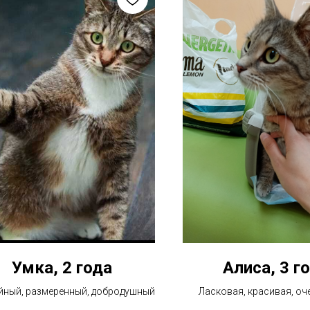
Умка, 2 года
Алиса, 3 г
йный, размеренный, добродушный
Ласковая, красивая, оч
кошка,ей некуда и