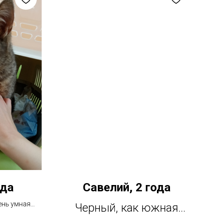
ода
Савелий, 2 года
ень умная
Черный, как южная
дти