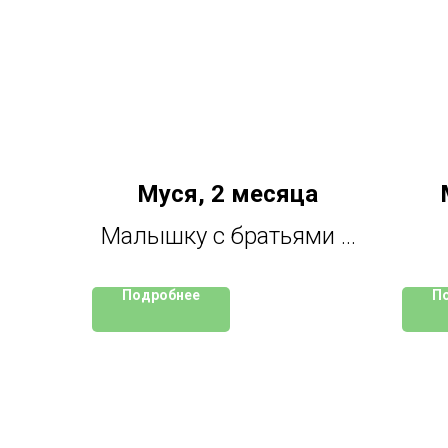
Муся, 2 месяца
Малышку с братьями и
сестрами нашли в лесу.
пар
Подробнее
П
Девочка очень
го
контактная. Видимо,
с
родилась у домашней
кошки, а потом котята
мал