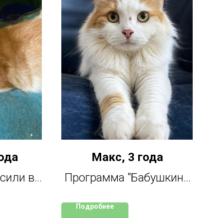
ода
Макс, 3 года
сили в
Программа "Бабушкина
ретили
кошка"
Подробнее
 просто