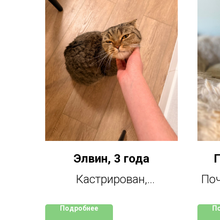
Элвин, 3 года
Г
Кастрирован,
Поч
полностью здоров,
по 
Подробнее
П
приучен к лотку и
с