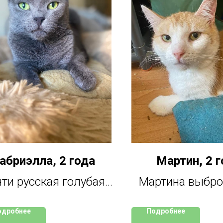
абриэлла, 2 года
Мартин, 2 г
ти русская голубая,
Мартина выбро
крайней мере, ведет
лесу. Люди вст
одробнее
Подробнее
ебя как породистая
малыша чудом,