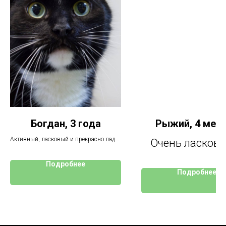
Богдан, 3 года
Рыжий, 4 мес
Активный, ласковый и прекрасно ладит
Очень ласковы
с людьми и другими котиками
нежный коте
Подробнее
Подробнее
ждет, чтобы 
заметили и заб
домой.