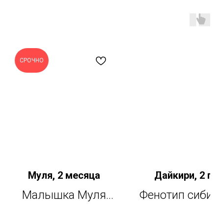
СРОЧНО
Муля, 2 месяца
Дайкири, 2 го
Малышка Муля
Фенотип сибир
спасена с братьями
породы. Дайк