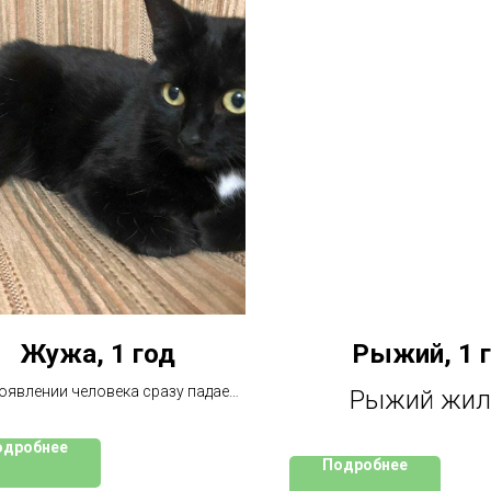
Жужа, 1 год
Рыжий, 1 
оявлении человека сразу падает
Рыжий жил
 пол и ждёт, когда я погладят.
открытом балк
одробнее
Подробнее
хозяев, котор