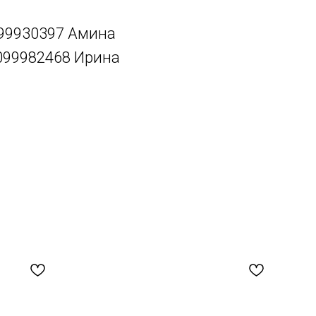
099930397 Амина
9099982468 Ирина