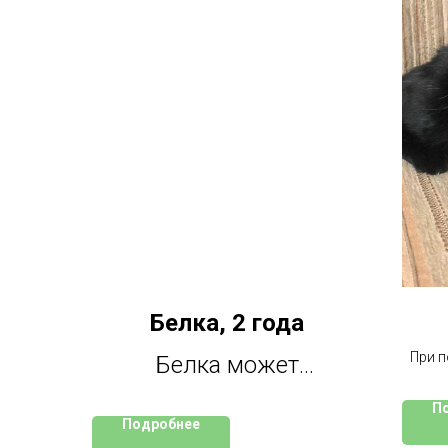
Белка, 2 года
При п
Белка может
на
показаться слишком
П
Подробнее
серьезной , но на самом