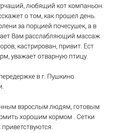
урчаший, любящий кот компаньон.
сскажет о том, как прошел день.
олени за порцией почесушек, а в
лает Вам расслабляющий массаж.
доров, кастрирован, привит. Ест
рм, уважает отварную птицу.
передержке в г. Пушкино
и.
енным взрослым людям, готовым
кормить хорошим кормом . Сетки
 приветствуются.