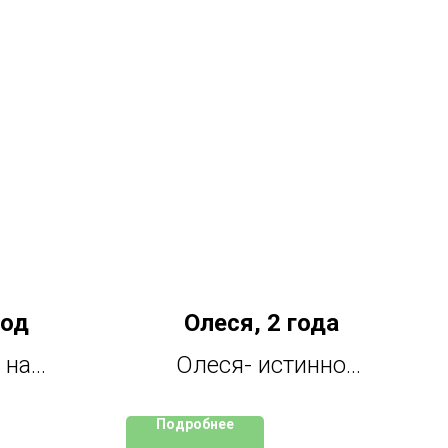
год
Олеся, 2 года
 на
Олеся- истинно
оне у
сибирская кошка, с
Подробнее
ым не
шикарной шубкой,