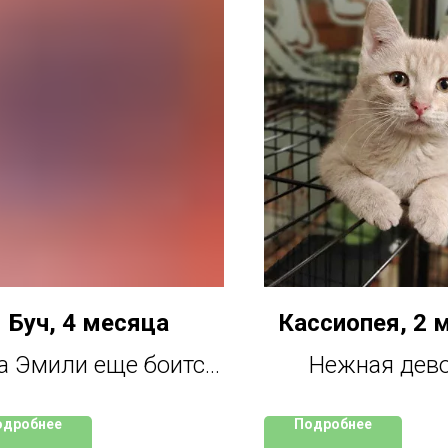
Буч, 4 месяца
Кассиопея, 2 
а Эмили еще боится,
Нежная дев
 ее могут обидеть. Ей
родилась на з
одробнее
Подробнее
ужно привыкнуть к
Ходит в лото