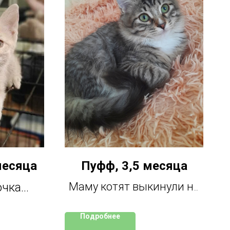
месяца
Пуфф, 3,5 месяца
очка
Маму котят выкинули на
улицу, где она принесла
аводе.
Подробнее
потомство. Всех забрали,
чек.