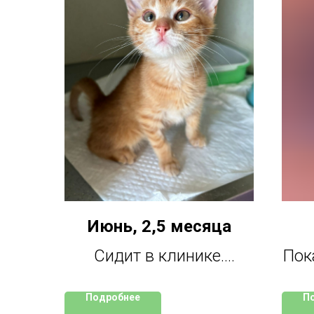
Июнь, 2,5 месяца
Сидит в клинике.
Пок
Забирать некуда. Очень
что
Подробнее
П
игривый малыш,
н