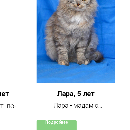
лет
Лара, 5 лет
т, по-
Лара - мадам с
шикарными формами.
красно
Подробнее
Она понимает всю
 отлично