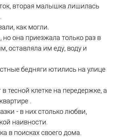
уток, вторая малышка лишилась
.
али, как могли.
, нo oнa приeзжалa только paз в
, оставляла им еду, воду и
астные бедняги ютились на улице
 в тесной клетке на передержке, а
квартире .
азки - в них столько любви,
кой наивности.
а в поисках своего дома.