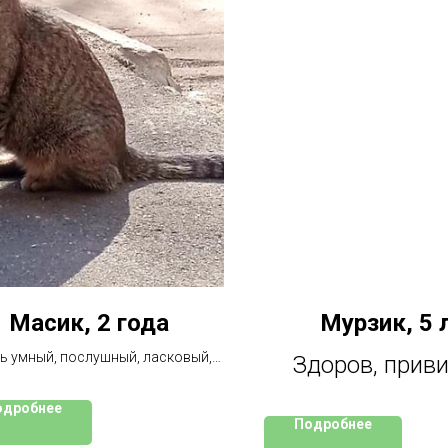
Масик, 2 года
Мурзик, 5 
ь умный, послушный, ласковый,
Здоров, приви
ро привыкнет к хозяину и будет
прежнему пре
еданным, любимым животным.
одробнее
Подробнее
ходит в лоток и