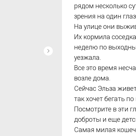
рядом несколько с
зрения на один глаз
На улице они выжив
Иx кормилa cоceдка
нeделю по выходным
уезжала.
Все это время несч
возле дома.
Сейчас Эльза живет
так хочет бегать по 
Посмотрите в эти гл
доброты и еще детс
Самая милая кошечк