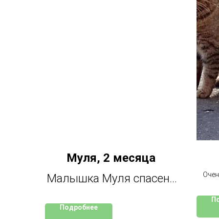
Муля, 2 месяца
Очен
Малышка Муля спасена
быст
с братьями и сестрами
пр
П
Подробнее
из двора в центре