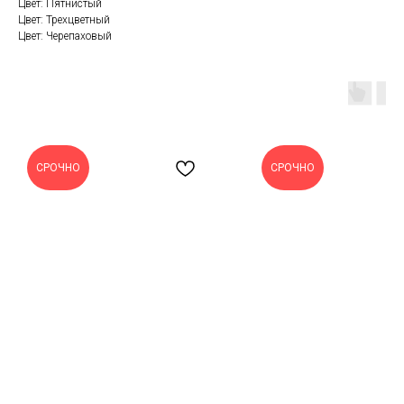
Цвет: Пятнистый
Цвет: Трехцветный
Цвет: Черепаховый
СРОЧНО
СРОЧНО