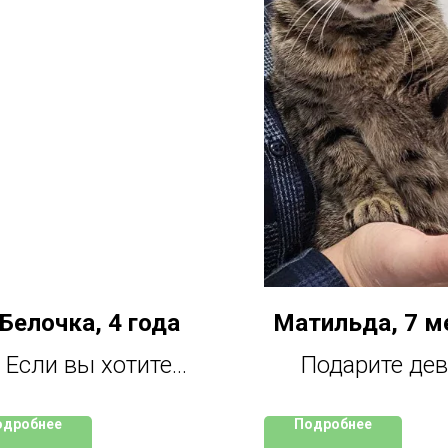
Белочка, 4 года
Матильда, 7 м
Если вы хотите
Подарите де
нтактную кошечку,
радость быть д
одробнее
Подробнее
торая будет с вами
обласканной,л