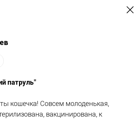
цев
й патруль"
ты кошечка! Совсем молоденькая,
Стерилизована, вакцинирована, к