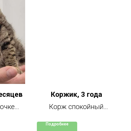
есяцев
Коржик, 3 года
вочке
Корж спокойный
омашней
интеллигент,
Подробнее
юбимой
ненавязчив,если