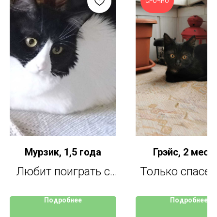
СРОЧНО
Мурзик, 1,5 года
Грэйс, 2 меся
Любит поиграть с
Только спасена
игрушками,
уже мурлычет
Подробнее
Подробнее
особенно вместе с
руках. Очен